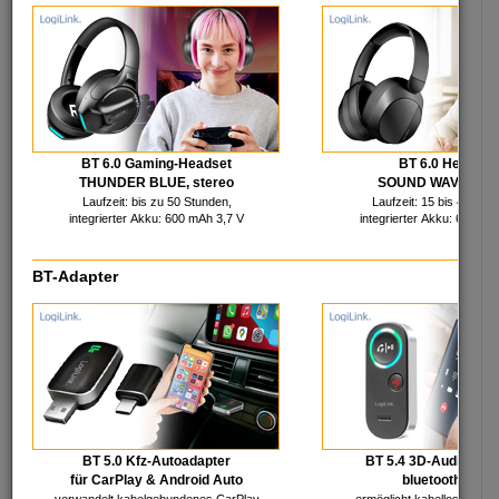
Kleben
StempelShop
Korrigieren
Schreibtisch & mehr
Koffer & Taschen
Werbemittel
Ordnungsmittel
IT - Multimedia
BT 6.0 Gaming-Headset
BT 6.0 Headset
THUNDER BLUE, stereo
SOUND WAVE, ste
Laufzeit: bis zu 50 Stunden,
Laufzeit: 15 bis 40 Stu
integrierter Akku: 600 mAh 3,7 V
integrierter Akku: 600 mA
Audio, Video & TV
Rechnerbauteile
Batterien & Akkus
Reinigung & Pflege
BT-Adapter
Speichermedien
Stromversorgung
Farb-Bänder & Rollen
Smartphone-Zubehör
Gaming Zubehör
Tablet-Zubehör
HDMI-Produkte
Telekommunikation
Kabel & Adapter
Tinte
Zubehör PC/Notebook
Toner & mehr
Netzwerk, aktiv
Umschalter & mehr
Netzwerk, passiv
USB & FireWire
BT 5.0 Kfz-Autoadapter
BT 5.4 3D-Audio Rec
für CarPlay & Android Auto
bluetoothfähig
Lager - Büro - Industrie